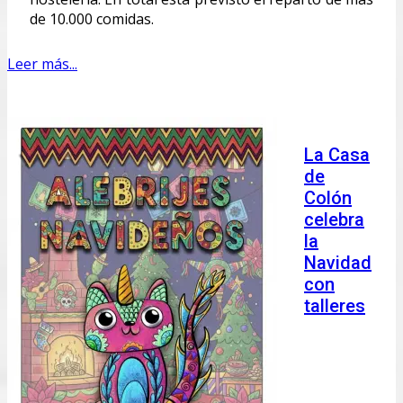
de 10.000 comidas.
Leer más...
La Casa
de
Colón
celebra
la
Navidad
con
talleres