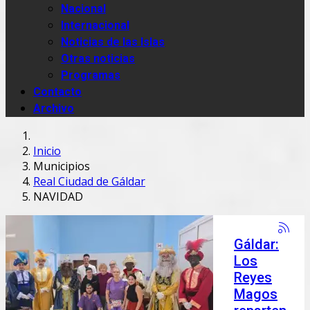
Nacional
Internacional
Noticias de las Islas
Otras noticias
Programas
Contacto
Archivo
Inicio
Municipios
Real Ciudad de Gáldar
NAVIDAD
Gáldar:
Los
Reyes
Magos