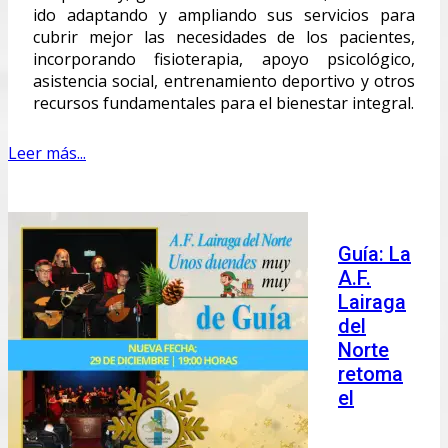
ido adaptando y ampliando sus servicios para
cubrir mejor las necesidades de los pacientes,
incorporando fisioterapia, apoyo psicológico,
asistencia social, entrenamiento deportivo y otros
recursos fundamentales para el bienestar integral.
Leer más...
Guía: La
A.F.
Lairaga
del
Norte
retoma
el