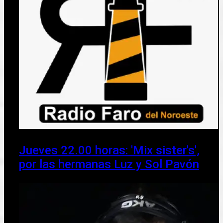
Jueves 22.00 horas: 'Mix sister's',
por las hermanas Luz y Sol Pavón