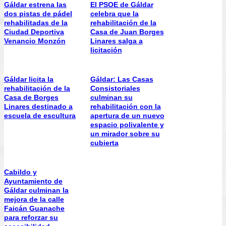
Gáldar estrena las
El PSOE de Gáldar
dos pistas de pádel
celebra que la
rehabilitadas de la
rehabilitación de la
Ciudad Deportiva
Casa de Juan Borges
Venancio Monzón
Linares salga a
licitación
Gáldar licita la
Gáldar: Las Casas
rehabilitación de la
Consistoriales
Casa de Borges
culminan su
Linares destinado a
rehabilitación con la
escuela de escultura
apertura de un nuevo
espacio polivalente y
un mirador sobre su
cubierta
Cabildo y
Ayuntamiento de
Gáldar culminan la
mejora de la calle
Faicán Guanache
para reforzar su