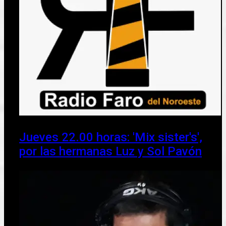
Jueves 22.00 horas: 'Mix sister's',
por las hermanas Luz y Sol Pavón