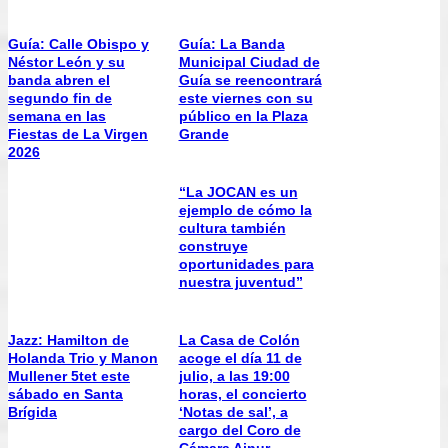
Guía: Calle Obispo y
Guía: La Banda
Néstor León y su
Municipal Ciudad de
banda abren el
Guía se reencontrará
segundo fin de
este viernes con su
semana en las
público en la Plaza
Fiestas de La Virgen
Grande
2026
“La JOCAN es un
ejemplo de cómo la
cultura también
construye
oportunidades para
nuestra juventud”
Jazz: Hamilton de
La Casa de Colón
Holanda Trio y Manon
acoge el día 11 de
Mullener 5tet este
julio, a las 19:00
sábado en Santa
horas, el concierto
Brígida
‘Notas de sal’, a
cargo del Coro de