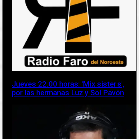
Jueves 22.00 horas: 'Mix sister's',
por las hermanas Luz y Sol Pavón