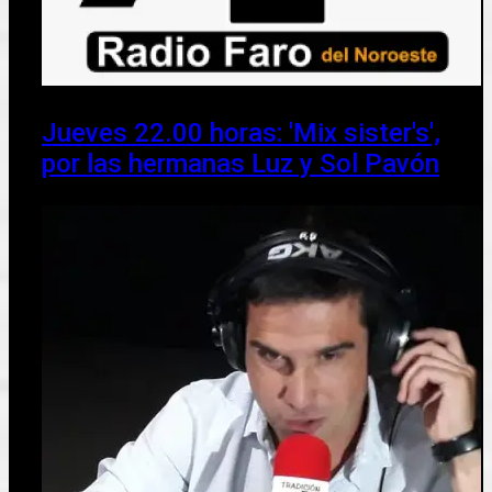
Jueves 22.00 horas: 'Mix sister's',
por las hermanas Luz y Sol Pavón