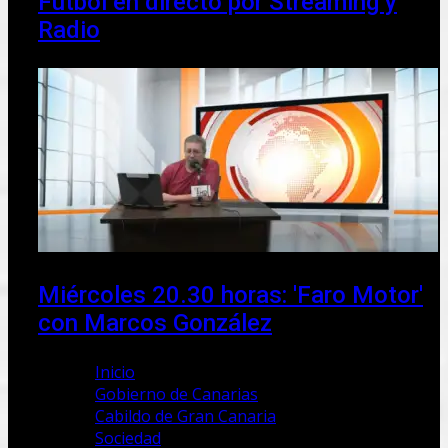
Fútbol en directo por Streaming y
Radio
Miércoles 20.30 horas: 'Faro Motor'
con Marcos González
Inicio
Gobierno de Canarias
Cabildo de Gran Canaria
Sociedad