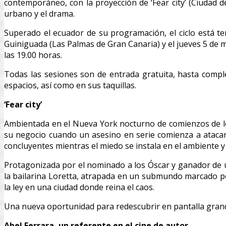
contemporáneo, con la proyección de ‘Fear city’ (Ciudad d
urbano y el drama.
Superado el ecuador de su programación, el ciclo está t
Guiniguada (Las Palmas de Gran Canaria) y el jueves 5 de m
las 19.00 horas.
Todas las sesiones son de entrada gratuita, hasta comple
espacios, así como en sus taquillas.
‘Fear city’
Ambientada en el Nueva York nocturno de comienzos de lo
su negocio cuando un asesino en serie comienza a atacar 
concluyentes mientras el miedo se instala en el ambiente y 
Protagonizada por el nominado a los Óscar y ganador de u
la bailarina Loretta, atrapada en un submundo marcado por
la ley en una ciudad donde reina el caos.
Una nueva oportunidad para redescubrir en pantalla grand
Abel Ferrara, un referente en el cine de autor