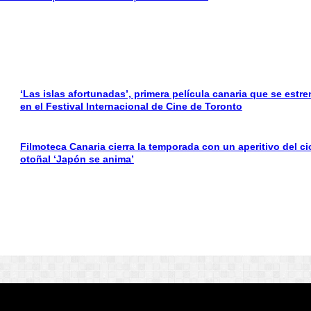
‘Las islas afortunadas’, primera película canaria que se estre
en el Festival Internacional de Cine de Toronto
Filmoteca Canaria cierra la temporada con un aperitivo del ci
otoñal ‘Japón se anima’