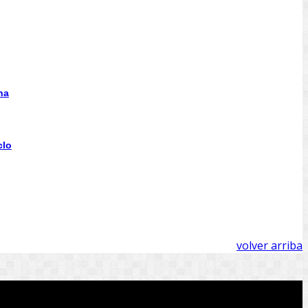
na
clo
volver arriba