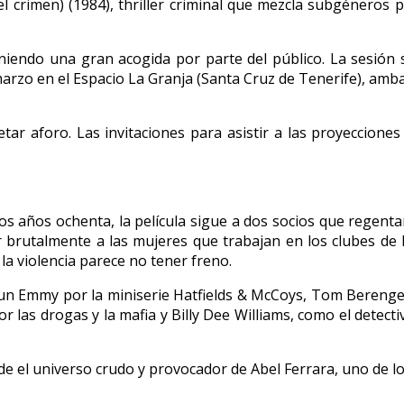
el crimen) (1984), thriller criminal que mezcla subgéneros p
eniendo una gran acogida por parte del público. La sesión
arzo en el Espacio La Granja (Santa Cruz de Tenerife), ambas
tar aforo. Las invitaciones para asistir a las proyecciones
s años ochenta, la película sigue a dos socios que regenta
brutalmente a las mujeres que trabajan en los clubes de M
la violencia parece no tener freno.
n Emmy por la miniserie Hatfields & McCoys, Tom Berenger, e
 las drogas y la mafia y Billy Dee Williams, como el detec
e el universo crudo y provocador de Abel Ferrara, uno de l