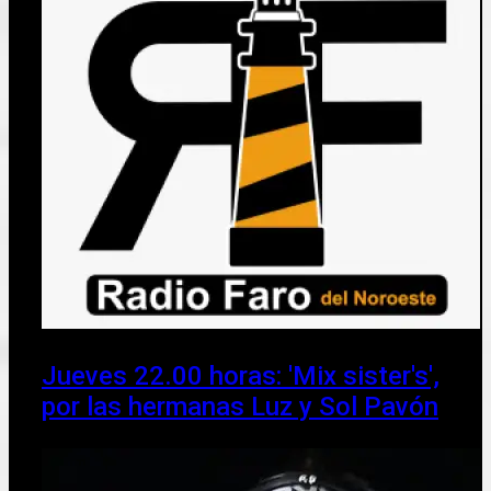
Jueves 22.00 horas: 'Mix sister's',
por las hermanas Luz y Sol Pavón