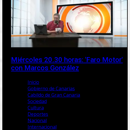
Miércoles 20.30 horas: 'Faro Motor'
con Marcos González
Inicio
Gobierno de Canarias
Cabildo de Gran Canaria
Sociedad
Cultura
Deportes
Nacional
Internacional