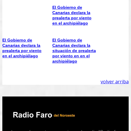
El Gobierno de
Canarias declara la
prealerta por viento
en el archipiélago
El Gobierno de
El Gobierno de
Canarias declara la
Canarias declara la
prealerta por viento
situación de prealerta
en el archipiélago
por viento en en el
archipiélago
volver arriba