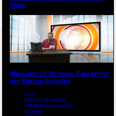
Radio
Miércoles 20.30 horas: 'Faro Motor'
con Marcos González
Inicio
Gobierno de Canarias
Cabildo de Gran Canaria
Sociedad