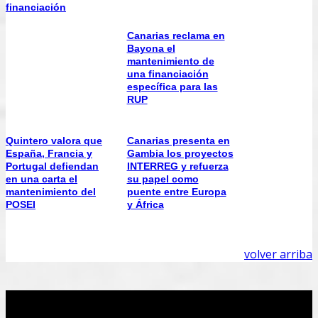
financiación
Canarias reclama en
Bayona el
mantenimiento de
una financiación
específica para las
RUP
Quintero valora que
Canarias presenta en
España, Francia y
Gambia los proyectos
Portugal defiendan
INTERREG y refuerza
en una carta el
su papel como
mantenimiento del
puente entre Europa
POSEI
y África
volver arriba