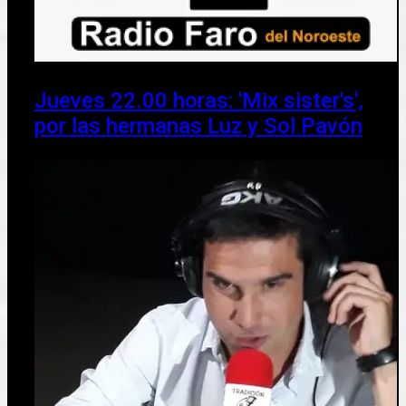
Jueves 22.00 horas: 'Mix sister's',
por las hermanas Luz y Sol Pavón