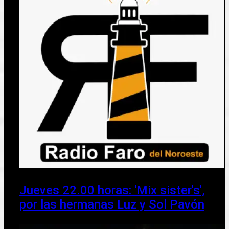
Jueves 22.00 horas: 'Mix sister's',
por las hermanas Luz y Sol Pavón