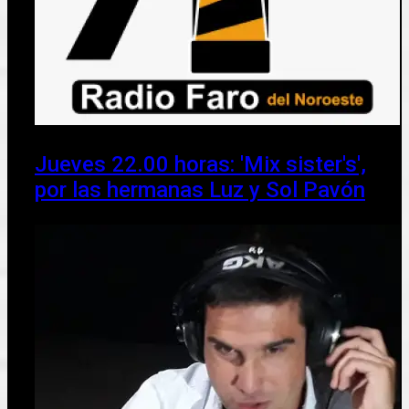
Jueves 22.00 horas: 'Mix sister's',
por las hermanas Luz y Sol Pavón