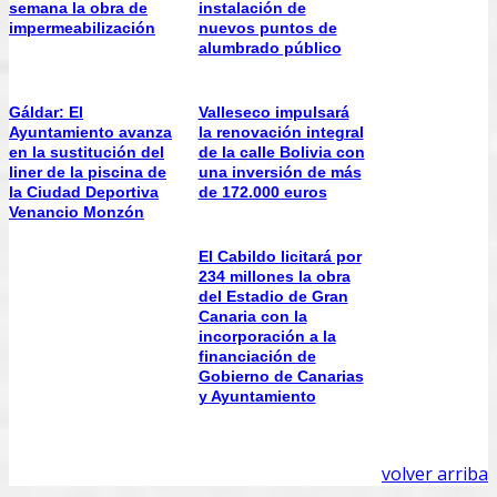
semana la obra de
instalación de
impermeabilización
nuevos puntos de
alumbrado público
Gáldar: El
Valleseco impulsará
Ayuntamiento avanza
la renovación integral
en la sustitución del
de la calle Bolivia con
liner de la piscina de
una inversión de más
la Ciudad Deportiva
de 172.000 euros
Venancio Monzón
El Cabildo licitará por
234 millones la obra
del Estadio de Gran
Canaria con la
incorporación a la
financiación de
Gobierno de Canarias
y Ayuntamiento
volver arriba