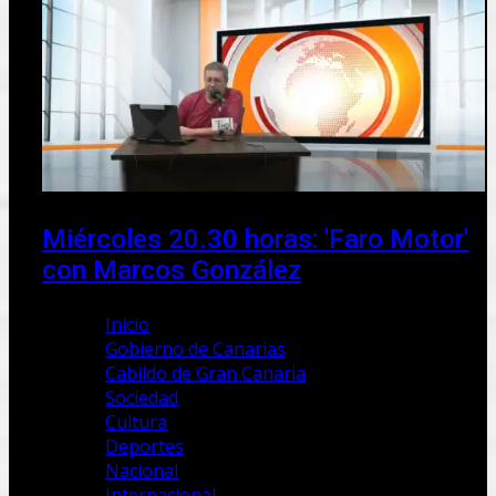
Miércoles 20.30 horas: 'Faro Motor'
con Marcos González
Inicio
Gobierno de Canarias
Cabildo de Gran Canaria
Sociedad
Cultura
Deportes
Nacional
Internacional