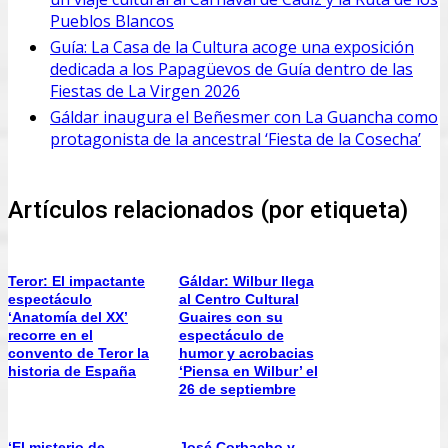
Pueblos Blancos
Guía: La Casa de la Cultura acoge una exposición
dedicada a los Papagüevos de Guía dentro de las
Fiestas de La Virgen 2026
Gáldar inaugura el Beñesmer con La Guancha como
protagonista de la ancestral ‘Fiesta de la Cosecha’
Artículos relacionados (por etiqueta)
Teror: El impactante
Gáldar: Wilbur llega
espectáculo
al Centro Cultural
‘Anatomía del XX’
Guaires con su
recorre en el
espectáculo de
convento de Teror la
humor y acrobacias
historia de España
‘Piensa en Wilbur’ el
26 de septiembre
‘El misterio de
José Corbacho y