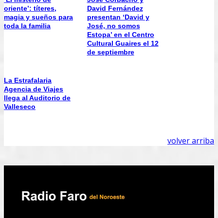
oriente’: títeres,
David Fernández
magia y sueños para
presentan ‘David y
toda la familia
José, no somos
Estopa’ en el Centro
Cultural Guaires el 12
de septiembre
La Estrafalaria
Agencia de Viajes
llega al Auditorio de
Valleseco
volver arriba