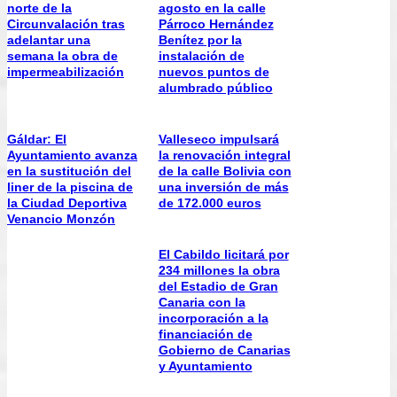
norte de la
agosto en la calle
Circunvalación tras
Párroco Hernández
adelantar una
Benítez por la
semana la obra de
instalación de
impermeabilización
nuevos puntos de
alumbrado público
Gáldar: El
Valleseco impulsará
Ayuntamiento avanza
la renovación integral
en la sustitución del
de la calle Bolivia con
liner de la piscina de
una inversión de más
la Ciudad Deportiva
de 172.000 euros
Venancio Monzón
El Cabildo licitará por
234 millones la obra
del Estadio de Gran
Canaria con la
incorporación a la
financiación de
Gobierno de Canarias
y Ayuntamiento