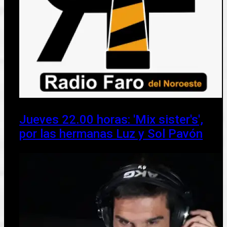
Jueves 22.00 horas: 'Mix sister's',
por las hermanas Luz y Sol Pavón