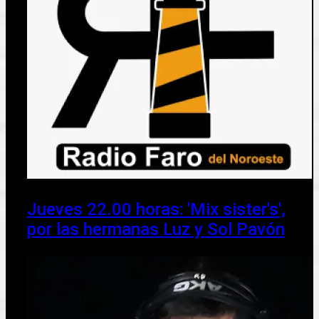
Jueves 22.00 horas: 'Mix sister's',
por las hermanas Luz y Sol Pavón