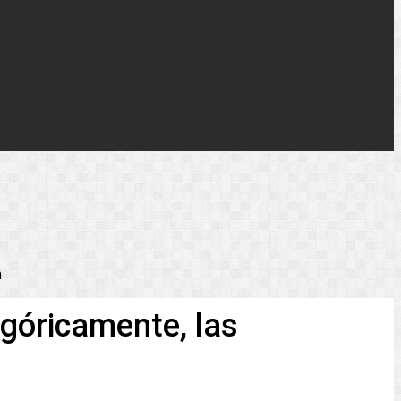
a
egóricamente, las