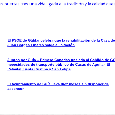
 puertas tras una vida ligada a la tradición y la calidad que
El PSOE de Gáldar celebra que la rehabilitación de la Casa de
Juan Borges Linares salga a licitación
Juntos por Guía – Primero Canarias traslada al Cabildo de GC
necesidades de transporte público de Casas de Aguilar, El
Palmital, Santa Cristina y San Felipe
El Ayuntamiento de Guía lleva diez meses sin disponer de
ascensor