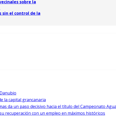
vecinales sobre la
a
sin el control de la
l Danubio
de la capital grancanaria
lmas da un paso decisivo hacia el título del Campeonato Agu
a su recuperación con un empleo en máximos históricos