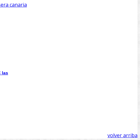
sera canaria
 las
volver arriba