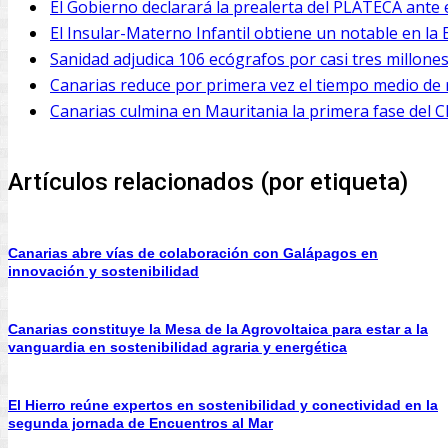
El Gobierno declarará la prealerta del PLATECA ante e
El Insular-Materno Infantil obtiene un notable en la E
Sanidad adjudica 106 ecógrafos por casi tres millones
Canarias reduce por primera vez el tiempo medio de r
Canarias culmina en Mauritania la primera fase del 
Artículos relacionados (por etiqueta)
Canarias abre vías de colaboración con Galápagos en
innovación y sostenibilidad
Canarias constituye la Mesa de la Agrovoltaica para estar a la
vanguardia en sostenibilidad agraria y energética
El Hierro reúne expertos en sostenibilidad y conectividad en la
segunda jornada de Encuentros al Mar