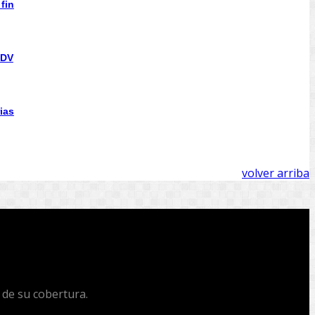
fin
CDV
ias
volver arriba
 de su cobertura.