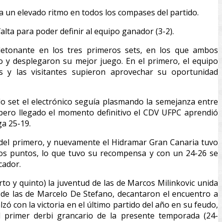
a un elevado ritmo en todos los compases del partido.
falta para poder definir al equipo ganador (3-2).
 detonante en los tres primeros sets, en los que ambos
 y desplegaron su mejor juego. En el primero, el equipo
es y las visitantes supieron aprovechar su oportunidad
do set el electrónico seguía plasmando la semejanza entre
, pero llegado el momento definitivo el CDV UFPC aprendió
ga 25-19.
ejo del primero, y nuevamente el Hidramar Gran Canaria tuvo
mos puntos, lo que tuvo su recompensa y con un 24-26 se
cador.
rto y quinto) la juventud de las de Marcos Milinkovic unida
a de las de Marcelo De Stefano, decantaron el encuentro a
lzó con la victoria en el último partido del año en su feudo,
 primer derbi grancario de la presente temporada (24-