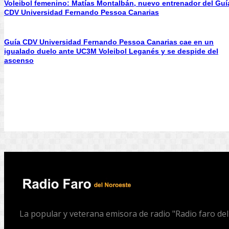
Voleibol femenino: Matías Montalbán, nuevo entrenador del Guí
CDV Universidad Fernando Pessoa Canarias
Guía CDV Universidad Fernando Pessoa Canarias cae en un
igualado duelo ante UC3M Voleibol Leganés y se despide del
ascenso
La popular y veterana emisora de radio "Radio faro de