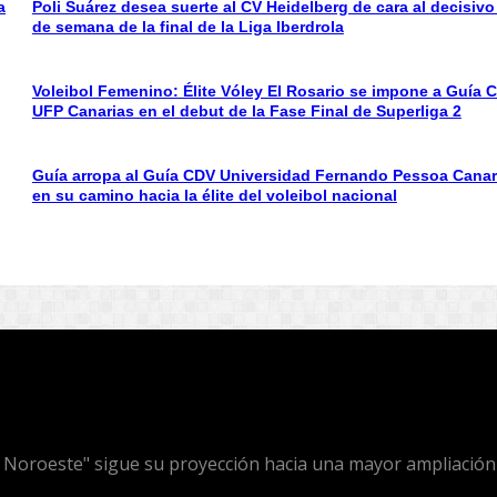
a
Poli Suárez desea suerte al CV Heidelberg de cara al decisivo 
de semana de la final de la Liga Iberdrola
Voleibol Femenino: Élite Vóley El Rosario se impone a Guía 
UFP Canarias en el debut de la Fase Final de Superliga 2
Guía arropa al Guía CDV Universidad Fernando Pessoa Canar
en su camino hacia la élite del voleibol nacional
l Noroeste" sigue su proyección hacia una mayor ampliación