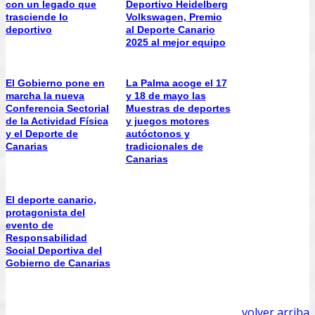
con un legado que
Deportivo Heidelberg
trasciende lo
Volkswagen, Premio
deportivo
al Deporte Canario
2025 al mejor equipo
El Gobierno pone en
La Palma acoge el 17
marcha la nueva
y 18 de mayo las
Conferencia Sectorial
Muestras de deportes
de la Actividad Física
y juegos motores
y el Deporte de
autóctonos y
Canarias
tradicionales de
Canarias
El deporte canario,
protagonista del
evento de
Responsabilidad
Social Deportiva del
Gobierno de Canarias
volver arriba