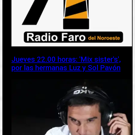
Jueves 22.00 horas: 'Mix sister's',
por las hermanas Luz y Sol Pavón