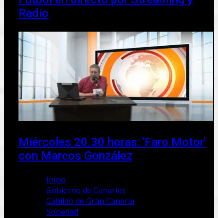
Radio
Miércoles 20.30 horas: 'Faro Motor'
con Marcos González
Inicio
Gobierno de Canarias
Cabildo de Gran Canaria
Sociedad