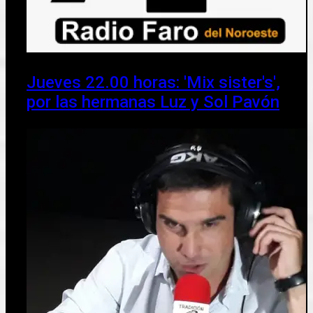
Jueves 22.00 horas: 'Mix sister's',
por las hermanas Luz y Sol Pavón