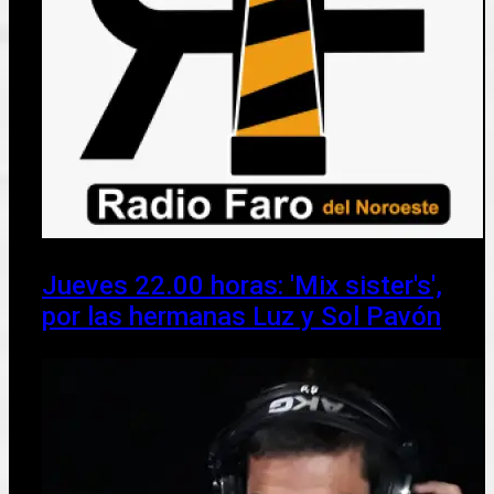
Jueves 22.00 horas: 'Mix sister's',
por las hermanas Luz y Sol Pavón