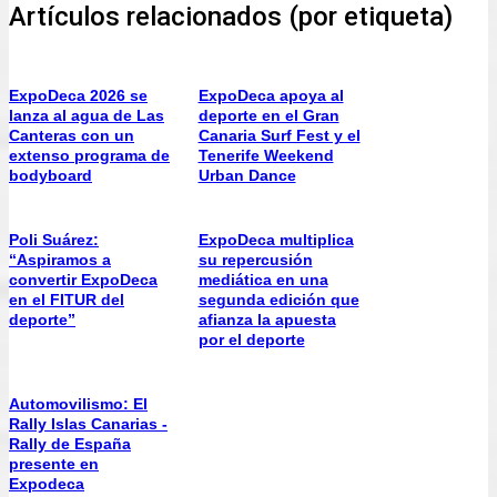
Artículos relacionados (por etiqueta)
ExpoDeca 2026 se
ExpoDeca apoya al
lanza al agua de Las
deporte en el Gran
Canteras con un
Canaria Surf Fest y el
extenso programa de
Tenerife Weekend
bodyboard
Urban Dance
Poli Suárez:
ExpoDeca multiplica
“Aspiramos a
su repercusión
convertir ExpoDeca
mediática en una
en el FITUR del
segunda edición que
deporte”
afianza la apuesta
por el deporte
Automovilismo: El
Rally Islas Canarias -
Rally de España
presente en
Expodeca