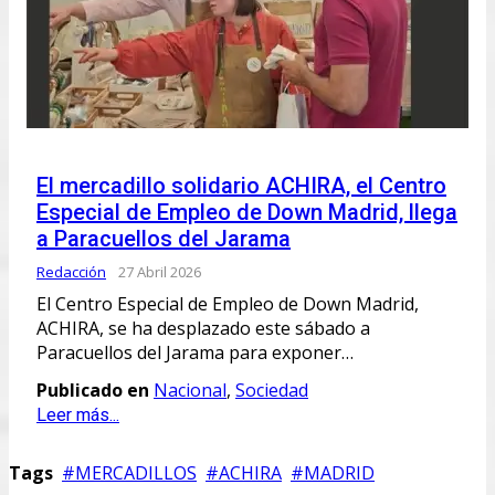
El mercadillo solidario ACHIRA, el Centro
Especial de Empleo de Down Madrid, llega
a Paracuellos del Jarama
Redacción
27 Abril 2026
El Centro Especial de Empleo de Down Madrid,
ACHIRA, se ha desplazado este sábado a
Paracuellos del Jarama para exponer…
Publicado en
Nacional
,
Sociedad
Leer más...
Tags
MERCADILLOS
ACHIRA
MADRID