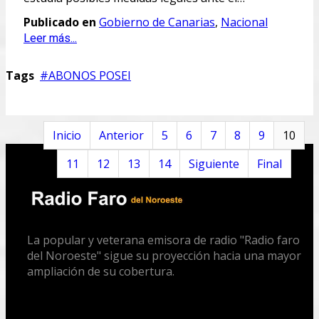
Publicado en
Gobierno de Canarias
,
Nacional
Leer más...
Tags
ABONOS POSEI
Inicio
Anterior
5
6
7
8
9
10
11
12
13
14
Siguiente
Final
Página 10 de 179
La popular y veterana emisora de radio "Radio faro
del Noroeste" sigue su proyección hacia una mayor
ampliación de su cobertura.