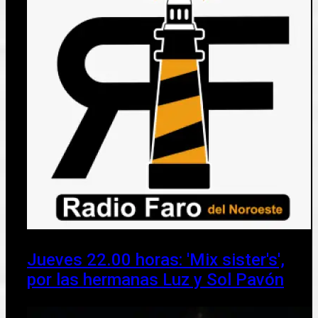
Jueves 22.00 horas: 'Mix sister's',
por las hermanas Luz y Sol Pavón