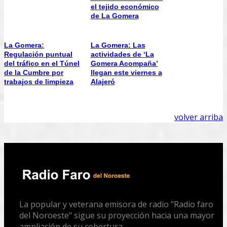
el tejido económico
de La Gomera
La Gomera:
La Gomera: Las
Regulación puntual
actividades de ‘La
del tráfico en el Túnel
Gomera Acompaña’
de la Cumbre por
llegan este viernes a
trabajos de limpieza
Alajeró
volver arriba
La popular y veterana emisora de radio "Radio faro
del Noroeste" sigue su proyección hacia una mayor
ampliación de su cobertura.