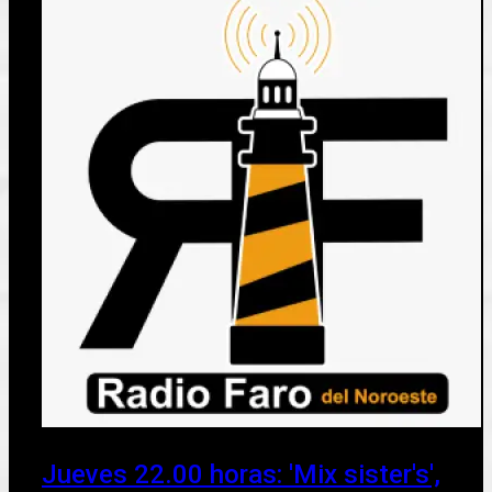
Jueves 22.00 horas: 'Mix sister's',