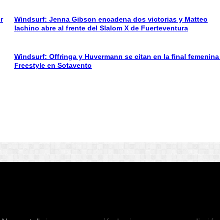
r
Windsurf: Jenna Gibson encadena dos victorias y Matteo
Iachino abre al frente del Slalom X de Fuerteventura
Windsurf: Offringa y Huvermann se citan en la final femenina
Freestyle en Sotavento