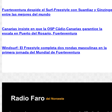
Fuerteventura despide el Surf-Freestyle con Suardiaz y Ginzinge
entre las mejores del mundo
Canarias insiste en que la OSP Cádiz-Canarias garantice la
escala en Puerto del Rosario, Fuerteventura
Windsurf: El Freestyle completa dos rondas masculinas en la
primera jornada del Mundial de Fuerteventura