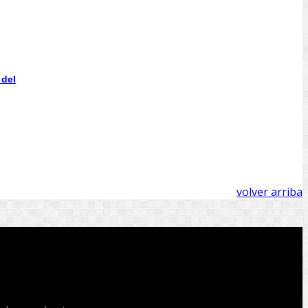
 del
volver arriba