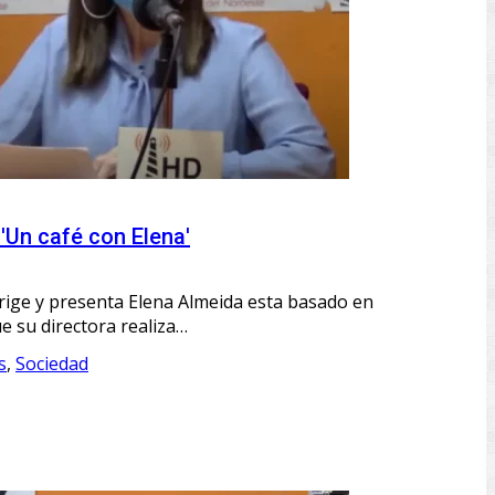
'Un café con Elena'
irige y presenta Elena Almeida esta basado en
ue su directora realiza…
s
,
Sociedad