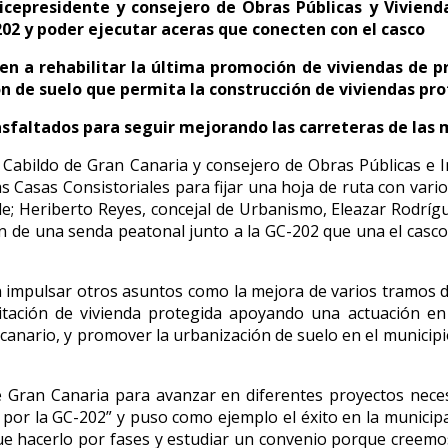
vicepresidente y consejero de Obras Públicas y Vivien
02 y poder ejecutar aceras que conecten con el casco
a rehabilitar la última promoción de viviendas de pro
ión de suelo que permita la construcción de viviendas pr
sfaltados para seguir mejorando las carreteras de las 
el Cabildo de Gran Canaria y consejero de Obras Públicas e I
 Casas Consistoriales para fijar una hoja de ruta con varios
lde; Heriberto Reyes, concejal de Urbanismo, Eleazar Rodrígue
ón de una senda peatonal junto a la GC-202 que una el casco 
mpulsar otros asuntos como la mejora de varios tramos de 
itación de vivienda protegida apoyando una actuación en l
o canario, y promover la urbanización de suelo en el municipi
e Gran Canaria para avanzar en diferentes proyectos neces
l por la GC-202” y puso como ejemplo el éxito en la municipa
e hacerlo por fases y estudiar un convenio porque creemo