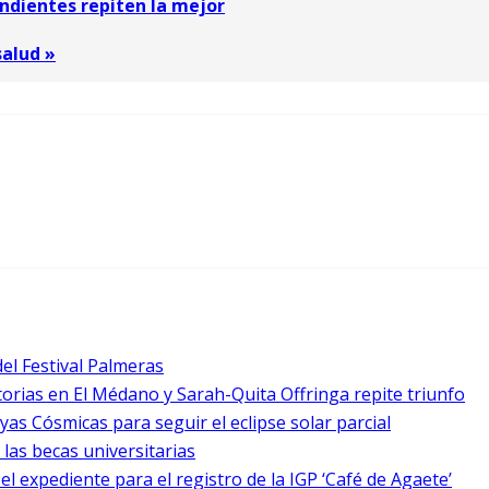
ndientes repiten la mejor
salud »
del Festival Palmeras
ctorias en El Médano y Sarah-Quita Offringa repite triunfo
as Cósmicas para seguir el eclipse solar parcial
 las becas universitarias
l expediente para el registro de la IGP ‘Café de Agaete’