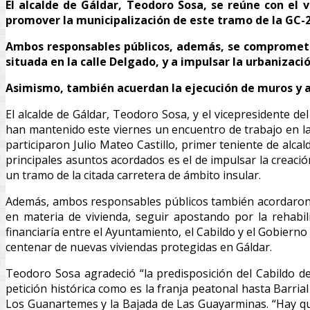
El alcalde de Gáldar, Teodoro Sosa, se reúne con el 
promover la municipalización de este tramo de la GC-2
Ambos responsables públicos, además, se comprometen 
situada en la calle Delgado, y a impulsar la urbanizac
Asimismo, también acuerdan la ejecución de muros y a
El alcalde de Gáldar, Teodoro Sosa, y el vicepresidente d
han mantenido este viernes un encuentro de trabajo en las
participaron Julio Mateo Castillo, primer teniente de alca
principales asuntos acordados es el de impulsar la creaci
un tramo de la citada carretera de ámbito insular.
Además, ambos responsables públicos también acordaron i
en materia de vivienda, seguir apostando por la rehabil
financiaría entre el Ayuntamiento, el Cabildo y el Gobiern
centenar de nuevas viviendas protegidas en Gáldar.
Teodoro Sosa agradeció “la predisposición del Cabildo d
petición histórica como es la franja peatonal hasta Barria
Los Guanartemes y la Bajada de Las Guayarminas. “Hay qu