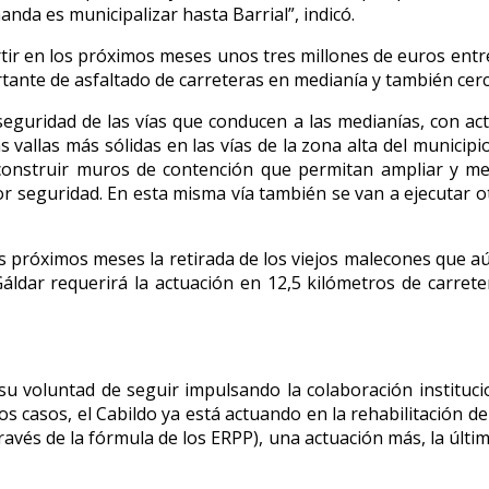
da es municipalizar hasta Barrial”, indicó.
rtir en los próximos meses unos tres millones de euros entr
te de asfaltado de carreteras en medianía y también cerca
guridad de las vías que conducen a las medianías, con act
 vallas más sólidas en las vías de la zona alta del municipio.
onstruir muros de contención que permitan ampliar y mej
 seguridad. En esta misma vía también se van a ejecutar o
os próximos meses la retirada de los viejos malecones que aún
Gáldar requerirá la actuación en 12,5 kilómetros de carret
u voluntad de seguir impulsando la colaboración institucion
os casos, el Cabildo ya está actuando en la rehabilitación de
avés de la fórmula de los ERPP), una actuación más, la últi