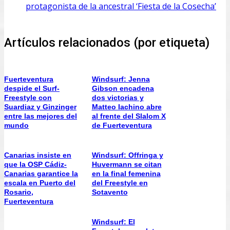
protagonista de la ancestral ‘Fiesta de la Cosecha’
Artículos relacionados (por etiqueta)
Fuerteventura
Windsurf: Jenna
despide el Surf-
Gibson encadena
Freestyle con
dos victorias y
Suardiaz y Ginzinger
Matteo Iachino abre
entre las mejores del
al frente del Slalom X
mundo
de Fuerteventura
Canarias insiste en
Windsurf: Offringa y
que la OSP Cádiz-
Huvermann se citan
Canarias garantice la
en la final femenina
escala en Puerto del
del Freestyle en
Rosario,
Sotavento
Fuerteventura
Windsurf: El