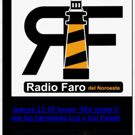
Jueves 22.00 horas: 'Mix sister's',
por las hermanas Luz y Sol Pavón