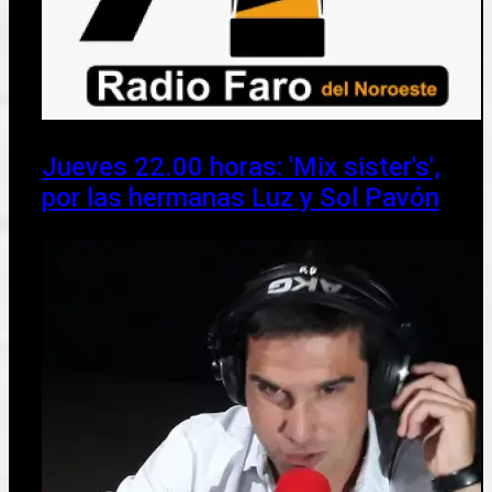
Jueves 22.00 horas: 'Mix sister's',
por las hermanas Luz y Sol Pavón