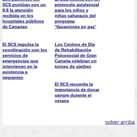
SCS puntúan con un
protocolo asistencial
8,8 la atención
para los niños y
recibida en los
niñas saharauis del
hospitales públicos
programa
de Canarias
‘Vacaciones en paz’
El SCS impulsa la
Los Centros de Día
coordinación con los
de Rehabilitación
servicios de
Psicosocial de Gran
emergencias que
Canaria celebran un
intervienen en la
torneo de ajedrez
asistencia a
migrantes
El SCS recuerda la
importancia de donar
sangre durante el
verano
volver arriba