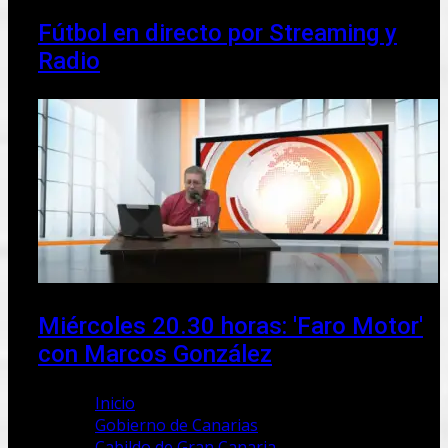
Fútbol en directo por Streaming y
Radio
Miércoles 20.30 horas: 'Faro Motor'
con Marcos González
Inicio
Gobierno de Canarias
Cabildo de Gran Canaria